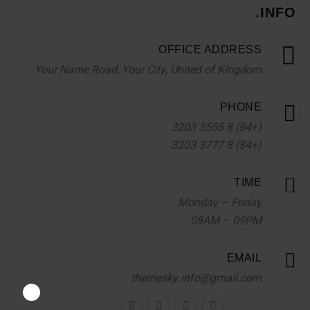
INFO.
OFFICE ADDRESS
Your Name Road, Your City, United of Kingdom
PHONE
(+84) 8 3555 3203
(+84) 8 3777 3203
TIME
Monday – Friday
08AM – 09PM
EMAIL
themesky.info@gmail.com