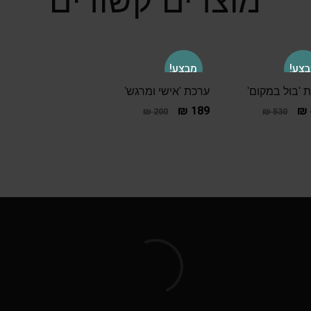
מוצרים קשורים
צע!
מבצע!
 'בול במקום'
ערכת 'אישי ומרגש'
₪
189
₪
₪
200
₪
530