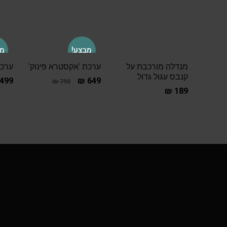
מבצע!
מב
מנדלה מורכבת על
ערכת 'אקסטרא פינוק'
ערכת
קנבס עגול גדול
499
₪
649
₪
790
₪
189