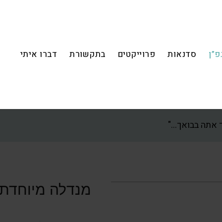
פ”ן
סדנאות
פרוייקטים
בתקשורת
דברו איתי
ך אתה בבואך…"
מנדלה מיוחדת 