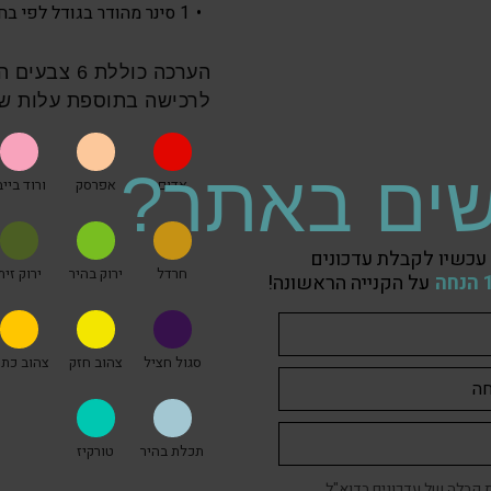
1 סינר מהודר בגודל לפי בחירה.
הערכה כוללת
לרכישה בתוספת עלות של 5 ₪ לכל צ
ים באתר?
אדום
אפרסק
ורוד בייב
עכשיו לקבלת עדכונים
חרדל
ירוק בהיר
ירוק זית
על הקנייה הראשונה!
סגול חציל
צהוב חזק
צהוב כתו
תכלת בהיר
טורקיז
קבלה של עדכונים בדוא"ל