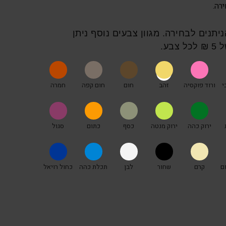
 6 צבעים הניתנים לבחירה. מגוון צבעים נוסף ניתן
בע.
י
ורוד פוקסיה
זהב
חום
חום קפה
חמרה
ירוק כהה
ירוק מנטה
כסף
כתום
סגול
ם
קרם
שחור
לבן
תכלת כהה
כחול רויאל