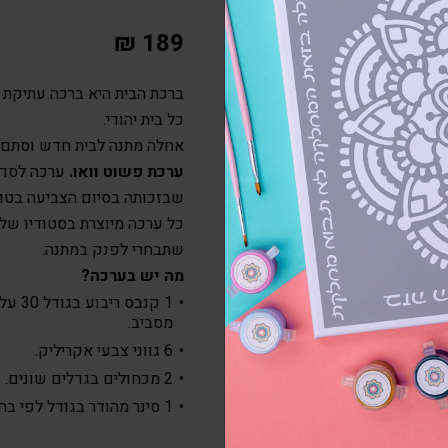
₪
189
ברכת הבית היא ברכה עתיקת 
כל בית יהודי.
אחלה מתנה לבית חדש וסתם 
ערכת פשוט וואו.
ערכה לסדנ
שבזכותה בסיום הצביעה בטוח
כל ערכה מיוצרת בסטודיו של
שתבחרי לפנק במתנה.
מה יש בערכה?
מסביב.
6 גווני צבעי אקריליק.
2 מכחולים בגדלים שונים.
1 סינר מהודר בגודל לפי בחירה.