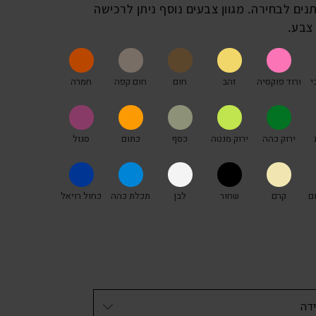
 צבעים הניתנים לבחירה. מגוון צבעים נוסף ניתן לרכישה
י
ורוד פוקסיה
זהב
חום
חום קפה
חמרה
ירוק כהה
ירוק מנטה
כסף
כתום
סגול
ם
קרם
שחור
לבן
תכלת כהה
כחול רויאל