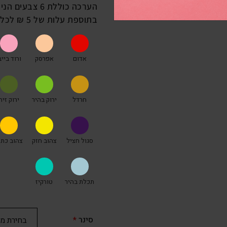
הערכה כוללת 6
בתוספת עלות של 5 ₪ לכל צבע.
אדום
אפרסק
ורוד בייב
חרדל
ירוק בהיר
ירוק זית
סגול חציל
צהוב חזק
צהוב כתו
תכלת בהיר
טורקיז
סינר
*