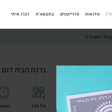
”ן
סדנאות
פרוייקטים
בתקשורת
דברו איתי
בס ריבוע גדול
ברכת הבית דגם ת
גיל +12
כשעת