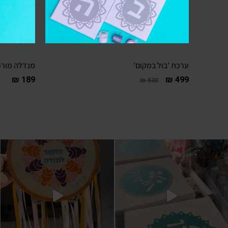
ערכת 'בול במקום'
מנדלה מורכ
₪
189
₪
499
₪
530
ספפוסיבל! זו מילה התפעלות ב