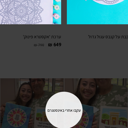
בת על קנבס עגול גדול
ערכת 'אקסטרא פינוק'
₪
649
₪
790
עם מועצת אפרת יצא לי לעבוד כ
עקבו אחרי באינסטגרם