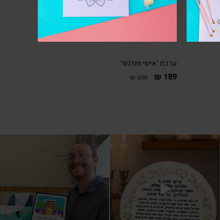
ערכת 'אישי ומרגש'
₪
189
₪
200