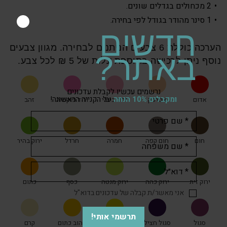
2 מכחולים בגדלים שונים.
1 סינר מהודר בגודל לפי בחירה.
חדשים
הערכה כוללת 6 צבעים הניתנים לבחירה. מגוון צבעים
באתר?
נוסף ניתן לרכישה בתוספת עלות של 5 ₪ לכל צבע.
נרשמים עכשיו לקבלת עדכונים
ומקבלים 10% הנחה
על הקנייה הראשונה!
אדום
אפרסק
ורוד בייבי
ורוד פוקסיה
זהב
חום
חום קפה
חמרה
חרדל
ירוק בהיר
ירוק זית
ירוק כהה
ירוק מנטה
כסף
כתום
אני מאשר/ת קבלה של עדכונים בדוא"ל
תרשמי אותי!
סגול
סגול חציל
צהוב חזק
צהוב כתום
קרם