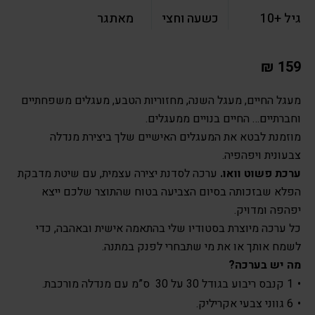
גיל +10
כשעה וחצי
מאתגר
₪
159
מעגל החיים, מעגל השנה, מחזוריות הטבע, מעגלים משפחתיים
וחברתיים… החיים בנויים ממעגלים.
מוזמנת לבטא את המעגלים האישיים שלך ביצירת מנדלה
צבעונית ויפהפיה.
ערכת פשוט וואו.
ערכה לסדנת יצירה עצמית, עם שיטת מדבקת
הפלא שבזכותה בסיום הצביעה בטוח שהתוצר שלכם ייצא
יפהפה ומדויק.
כל ערכה מיוצרת בסטודיו שלי בהתאמה אישית ובאהבה, כדי
לשמח אותך או את מי שתבחרי לפנק במתנה.
מה יש בערכה?
1 קנבס ריבוע בגודל 30 על 30 ס”מ עם מנדלה מורכבת.
6 גווני צבעי אקריליק.