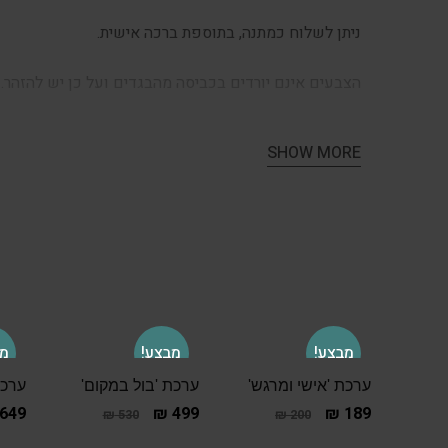
ניתן לשלוח כמתנה, בתוספת ברכה אישית.
הצבעים אינם יורדים בכביסה מהבגדים ועל כן יש להזהר.
SHOW MORE
מבצע!
מבצע!
מב
ערכת 'אישי ומרגש'
ערכת 'בול במקום'
ערכת
649
₪
499
₪
189
₪
530
₪
200