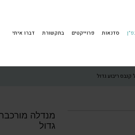
פ”ן
סדנאות
פרוייקטים
בתקשורת
דברו איתי
קנבס ריבוע גדול
מנדלה מורכבת 
גדול