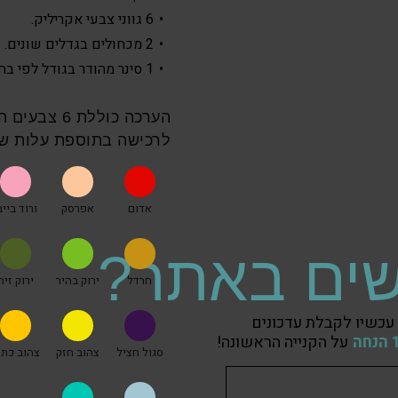
6 גווני צבעי אקריליק.
2 מכחולים בגדלים שונים.
1 סינר מהודר בגודל לפי בחירה.
הערכה כוללת
לרכישה בתוספת עלות של 5 ₪ לכל צ
אדום
אפרסק
ורוד בייב
ים באתר?
חרדל
ירוק בהיר
ירוק זית
עכשיו לקבלת עדכונים
על הקנייה הראשונה!
סגול חציל
צהוב חזק
צהוב כתו