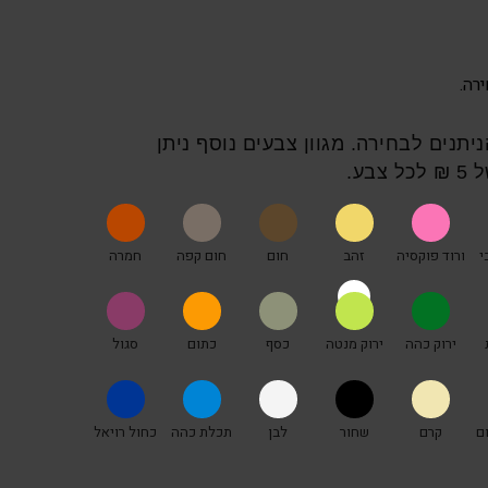
 6 צבעים הניתנים לבחירה. מגוון צבעים נוסף ניתן
בע.
י
ורוד פוקסיה
זהב
חום
חום קפה
חמרה
ירוק כהה
ירוק מנטה
כסף
כתום
סגול
ם
קרם
שחור
לבן
תכלת כהה
כחול רויאל