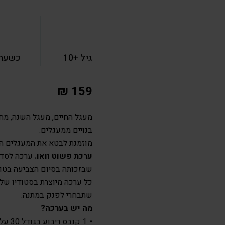
גיל +10
כשעה 
₪
159
מעגל החיים, מעגל השנה, מח
בנויים ממעגלים.
מוזמנת לבטא את המעגלים הא
ערכת פשוט וואו.
ערכה לסדנ
שבזכותה בסיום הצביעה בטוח
כל ערכה מיוצרת בסטודיו של
שתבחרי לפנק במתנה.
מה יש בערכה?
1 קנבס ריבוע בגודל 30 על 30 ס”מ עם מנדלה מורכבת.