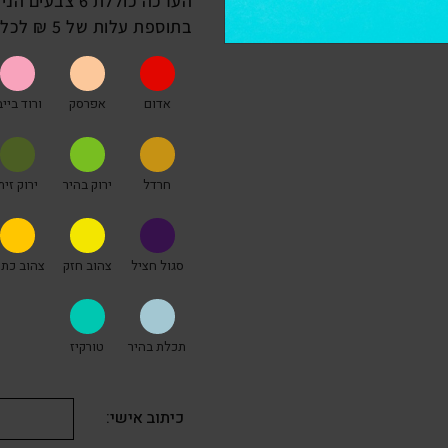
הערכה כוללת 6
בתוספת עלות של 5 ₪ לכל צבע.
אדום
אפרסק
ורוד בייב
חרדל
ירוק בהיר
ירוק זית
סגול חציל
צהוב חזק
צהוב כתו
תכלת בהיר
טורקיז
כיתוב אישי: