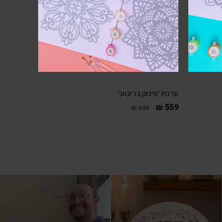
ערכת 'פינוק בריבוע'
₪
559
₪
630