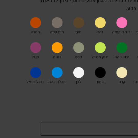
 צבעים הניתנים לבחירה. מגוון צבעים נוסף ניתן לרכישה
י
ורוד פוקסיה
זהב
חום
חום קפה
חמרה
ירוק כהה
ירוק מנטה
כסף
כתום
סגול
ם
קרם
שחור
לבן
תכלת כהה
כחול רויאל