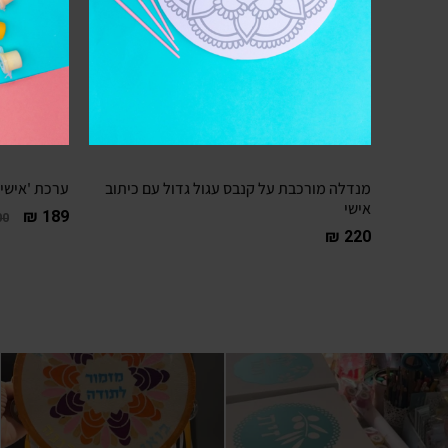
מנדלה מורכבת על קנבס עגול גדול עם כיתוב
ערכת 'אישי 
אישי
₪
189
00
₪
220
ספפוסיבל! זו מילה התפעלות ב