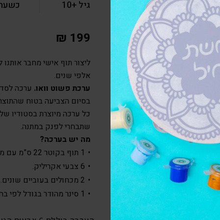
גיל +10
כשעת
₪
199
ליצור תוף אישי מחבר אותנו 
אלפי שנים.
ערכת פשוט וואו.
ערכה לסדנ
בסיום הצביעה בטוח שהתוצר 
כל ערכה מיוצרת בסטודיו של
שתבחרי לפנק במתנה.
מה יש בערכה?
1 תוף בקוטר 22 ס”מ עם מדבקת מנדלה וכיתוב לבחירה.
6 צבעי אקריליק.
2 מכחולים בעוביים שונים.
1 סינר מהודר בגודל לפי בחירה.