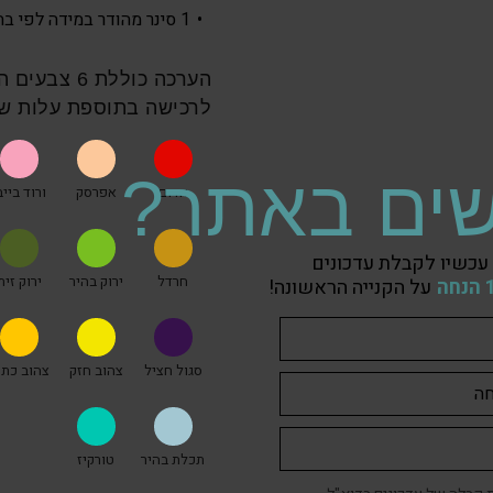
1 סינר מהודר במידה לפי בחירה.
הערכה כוללת
לרכישה בתוספת עלות של 5 ₪ לכל צ
ים באתר?
אדום
אפרסק
ורוד בייב
עכשיו לקבלת עדכונים
חרדל
ירוק בהיר
ירוק זית
על הקנייה הראשונה!
סגול חציל
צהוב חזק
צהוב כתו
תכלת בהיר
טורקיז