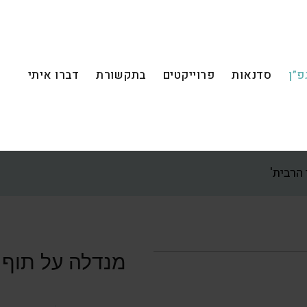
פ”ן
סדנאות
פרוייקטים
בתקשורת
דברו איתי
 הרבית'
מנדלה על תוף מ