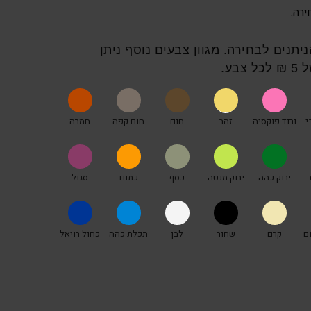
 6 צבעים הניתנים לבחירה. מגוון צבעים נוסף ניתן
בע.
י
ורוד פוקסיה
זהב
חום
חום קפה
חמרה
ירוק כהה
ירוק מנטה
כסף
כתום
סגול
ם
קרם
שחור
לבן
תכלת כהה
כחול רויאל