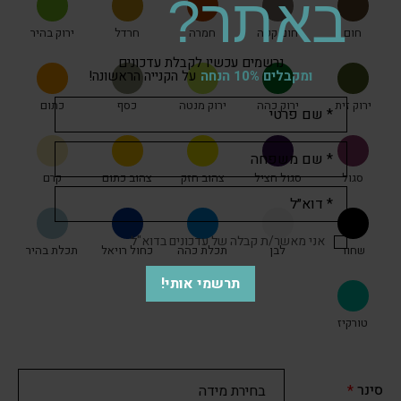
באתר?
חום
חום קפה
חמרה
חרדל
ירוק בהיר
נרשמים עכשיו לקבלת עדכונים
ומקבלים 10% הנחה
על הקנייה הראשונה!
ירוק זית
ירוק כהה
ירוק מנטה
כסף
כתום
סגול
סגול חציל
צהוב חזק
צהוב כתום
קרם
אני מאשר/ת קבלה של עדכונים בדוא"ל
שחור
לבן
תכלת כהה
כחול רויאל
תכלת בהיר
תרשמי אותי!
טורקיז
סינר
*