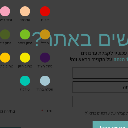
אדום
אפרסק
ורוד בייב
ים באתר?
חרדל
ירוק בהיר
ירוק זית
עכשיו לקבלת עדכונים
על הקנייה הראשונה!
סגול חציל
צהוב חזק
צהוב כתו
תכלת בהיר
טורקיז
סינר
*
קבלה של עדכונים בדוא"ל