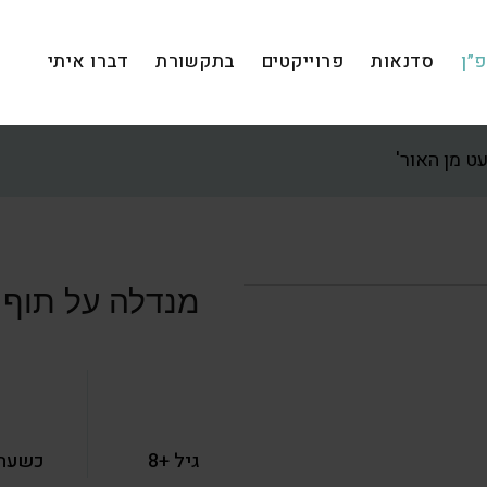
”ן
סדנאות
פרוייקטים
בתקשורת
דברו איתי
ט מן האור'
מנדלה על תוף מ
גיל +8
כשעה 