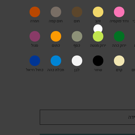
י
ורוד פוקסיה
זהב
חום
חום קפה
חמרה
ירוק כהה
ירוק מנטה
כסף
כתום
סגול
ם
קרם
שחור
לבן
תכלת כהה
כחול רויאל