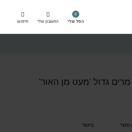
0
הסל שלי
החשבון שלי
חיפוש
רים גדול 'מעט מן האור'
וחצי
בינוני