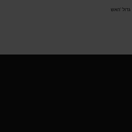
גדול 'האש