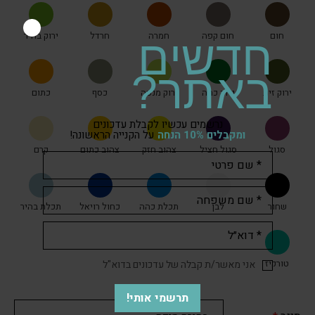
חום
חום קפה
חמרה
חרדל
ירוק בהיר
חדשים
באתר?
ירוק זית
ירוק כהה
ירוק מנטה
כסף
כתום
נרשמים עכשיו לקבלת עדכונים
ומקבלים 10% הנחה
על הקנייה הראשונה!
סגול
סגול חציל
צהוב חזק
צהוב כתום
קרם
שחור
לבן
תכלת כהה
כחול רויאל
תכלת בהיר
טורקיז
אני מאשר/ת קבלה של עדכונים בדוא"ל
תרשמי אותי!