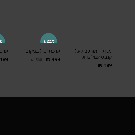
מבצע!
מב
מנדלה מורכבת על
ערכת 'בול במקום'
ערכת
קנבס עגול גדול
189
₪
499
₪
530
₪
189