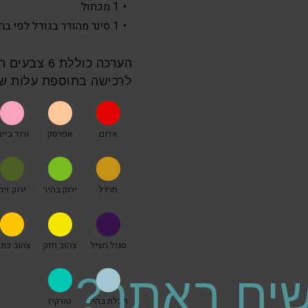
1 מכחול.
1 סינר מהודר בגודל לפי בחירה.
הערכה כוללת
לרכישה בתוספת עלות של 5 ₪ לכל צ
אדום
אפרסק
ורוד בייב
חרדל
ירוק בהיר
ירוק זית
סגול חציל
צהוב חזק
צהוב כתו
ים באתר?
תכלת בהיר
טורקיז