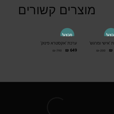
מוצרים קשורים
צע!
מבצע!
 'אישי ומרגש'
ערכת 'אקסטרא פינוק'
₪
649
₪
₪
790
₪
200