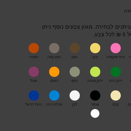
 6 צבעים הניתנים לבחירה. מגוון צבעים נוסף ניתן
בע.
י
ורוד פוקסיה
זהב
חום
חום קפה
חמרה
ירוק כהה
ירוק מנטה
כסף
כתום
סגול
ם
קרם
שחור
לבן
תכלת כהה
כחול רויאל