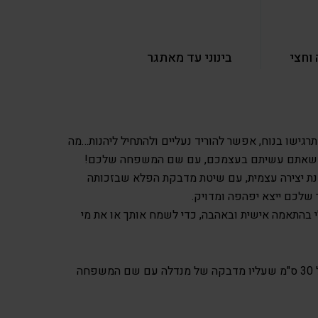
וחצי
בינוני עד מאתגר
גישו בנוח, אפשר להוריד נעליים ולהתחיל ליהנות…מה
ית שאתם עשיתם בעצמכם, עם שם המשפחה שלכם!
ת יצירה עצמית, עם שיטת מדבקת הפלא שבזכותה
שלכם ייצא יפהפה ומדויק.
י בהתאמה אישית ובאהבה, כדי לשמח אותך או את מי
1 קנבס מלבני בגודל 20 על 30 ס"מ שעליו מדבקה של מנדלה עם שם המשפחה